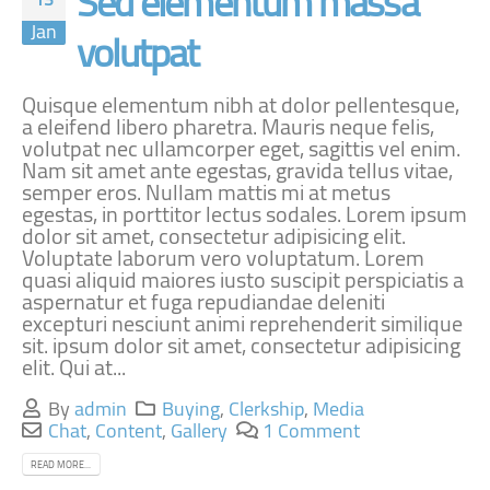
Sed elementum massa
Jan
volutpat
Quisque elementum nibh at dolor pellentesque,
a eleifend libero pharetra. Mauris neque felis,
volutpat nec ullamcorper eget, sagittis vel enim.
Nam sit amet ante egestas, gravida tellus vitae,
semper eros. Nullam mattis mi at metus
egestas, in porttitor lectus sodales. Lorem ipsum
dolor sit amet, consectetur adipisicing elit.
Voluptate laborum vero voluptatum. Lorem
quasi aliquid maiores iusto suscipit perspiciatis a
aspernatur et fuga repudiandae deleniti
excepturi nesciunt animi reprehenderit similique
sit. ipsum dolor sit amet, consectetur adipisicing
elit. Qui at...
By
admin
Buying
,
Clerkship
,
Media
Chat
,
Content
,
Gallery
1 Comment
READ MORE...