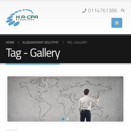
0114761386
HOME
ALIQUAM ERAT VOLUTPAT
TAG -
GALLERY
Tag - Gallery