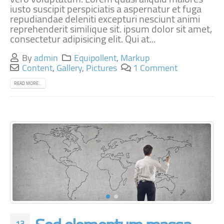
iusto suscipit perspiciatis a aspernatur et fuga
repudiandae deleniti excepturi nesciunt animi
reprehenderit similique sit. ipsum dolor sit amet,
consectetur adipisicing elit. Qui at...
By
admin
Equipollent
,
Markup
Content
,
Gallery
,
Pictures
1 Comment
READ MORE...
13