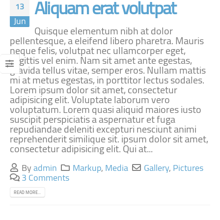
Aliquam erat volutpat
13
Jun
Quisque elementum nibh at dolor
pellentesque, a eleifend libero pharetra. Mauris
neque felis, volutpat nec ullamcorper eget,
sagittis vel enim. Nam sit amet ante egestas,
gravida tellus vitae, semper eros. Nullam mattis
mi at metus egestas, in porttitor lectus sodales.
Lorem ipsum dolor sit amet, consectetur
adipisicing elit. Voluptate laborum vero
voluptatum. Lorem quasi aliquid maiores iusto
suscipit perspiciatis a aspernatur et fuga
repudiandae deleniti excepturi nesciunt animi
reprehenderit similique sit. ipsum dolor sit amet,
consectetur adipisicing elit. Qui at...
By
admin
Markup
,
Media
Gallery
,
Pictures
3 Comments
READ MORE...