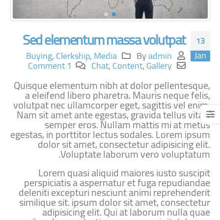
Sed elementum massa volutpat
13
Jan
Buying
,
Clerkship
,
Media
By
admin
1 Comment
Chat
,
Content
,
Gallery
Quisque elementum nibh at dolor pellentesque,
a eleifend libero pharetra. Mauris neque felis,
volutpat nec ullamcorper eget, sagittis vel enim.
Nam sit amet ante egestas, gravida tellus vitae,
semper eros. Nullam mattis mi at metus
egestas, in porttitor lectus sodales. Lorem ipsum
dolor sit amet, consectetur adipisicing elit.
Voluptate laborum vero voluptatum.
Lorem quasi aliquid maiores iusto suscipit
perspiciatis a aspernatur et fuga repudiandae
deleniti excepturi nesciunt animi reprehenderit
similique sit. ipsum dolor sit amet, consectetur
adipisicing elit. Qui at laborum nulla quae