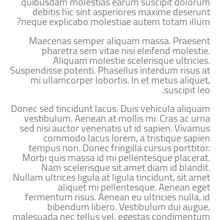
quibusdam molestias earum suscipit dolorum
debitis hic sint asperiores maxime deserunt
neque explicabo molestiae autem totam illum?
Maecenas semper aliquam massa. Praesent
pharetra sem vitae nisi eleifend molestie.
Aliquam molestie scelerisque ultricies.
Suspendisse potenti. Phasellus interdum risus at
mi ullamcorper lobortis. In et metus aliquet,
suscipit leo.
Donec sed tincidunt lacus. Duis vehicula aliquam
vestibulum. Aenean at mollis mi. Cras ac urna
sed nisi auctor venenatis ut id sapien. Vivamus
commodo lacus lorem, a tristique sapien
tempus non. Donec fringilla cursus porttitor.
Morbi quis massa id mi pellentesque placerat.
Nam scelerisque sit amet diam id blandit.
Nullam ultrices ligula at ligula tincidunt, sit amet
aliquet mi pellentesque. Aenean eget
fermentum risus. Aenean eu ultricies nulla, id
bibendum libero. Vestibulum dui augue,
malesuada nec tellus vel, egestas condimentum