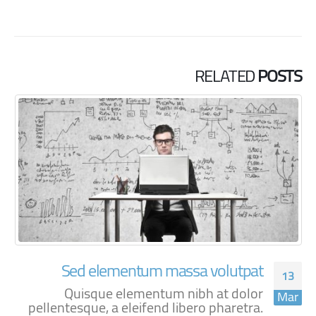
RELATED
POSTS
ro quisquam ab
Sed elementum ma
13
temporibus
Quisque elementum
Jan
pellentesque, a eleifend l
m nibh at dolor