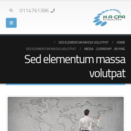
0114761386
SED ELEMENTUM MASSA VOLUTPAT
HOME
SED ELEMENTUM MASSA VOLUTPAT
MEDIA
,
CLERKSHIP
,
BUYING
Sed elementum massa
volutpat