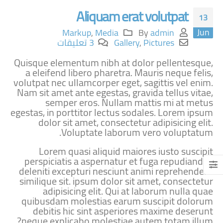
Aliquam erat volutpat
13
Jun
Markup
,
Media
By
admin
Pictures
,
Gallery
3 تعليقات
Quisque elementum nibh at dolor pellentesque,
a eleifend libero pharetra. Mauris neque felis,
volutpat nec ullamcorper eget, sagittis vel enim.
Nam sit amet ante egestas, gravida tellus vitae,
semper eros. Nullam mattis mi at metus
egestas, in porttitor lectus sodales. Lorem ipsum
dolor sit amet, consectetur adipisicing elit.
Voluptate laborum vero voluptatum.
Lorem quasi aliquid maiores iusto suscipit
perspiciatis a aspernatur et fuga repudiandae
deleniti excepturi nesciunt animi reprehenderit
similique sit. ipsum dolor sit amet, consectetur
adipisicing elit. Qui at laborum nulla quae
quibusdam molestias earum suscipit dolorum
debitis hic sint asperiores maxime deserunt
neque explicabo molestiae autem totam illum?