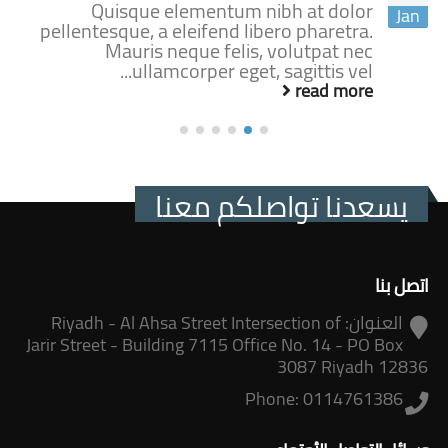
Quisque elementum nibh at dolor
Jan
pellentesque, a eleifend libero pharetra.
Mauris neque felis, volutpat nec
ullamcorper eget, sagittis vel...
read more
يسعدنا تواصلكم معنا
اتصل بنا
العنوان:
Riyadh - Al Ahsa Street Intersection of
Jarir Street - Building 7115 Office No. 14 - PO Box
3087 Riyadh 12836
Phone:
0114761386